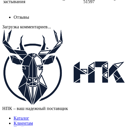
застывания
51597
Отзывы
Загрузка комментариев...
НПК – ваш надежный поставщик
Каталог
Клиентам