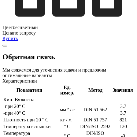
Цвет
бесцветный
Цена
по запросу
Купить
Обратная связь
Мы свяжемся для уточнения задачи и предложим
оптимальные варианты
Характеристики
Ед.
Показатели
Метод
Значения
измер.
Кин. Вязкость:
-при 20° С
3.7
мм ² / с
DIN 51 562
-при 40° С
3.7
Плотность при 20 ° C
кг / м ³
DIN 51 757
821
Температура вспышки
° С
DIN/ISO 2592
120
Температура
DIN/ISO
° С
-9